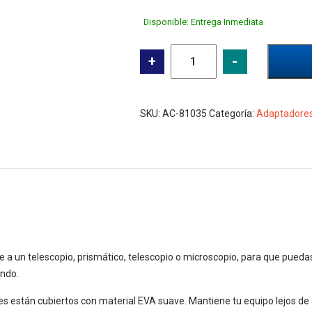
Disponible: Entrega Inmediata
Adaptador
+
-
Universal
Celestron
para
SKU:
AC-81035
Categoría:
Adaptadore
fotos
y
videos
cantidad
 un telescopio, prismático, telescopio o microscopio, para que puedas
ndo.
ares están cubiertos con material EVA suave. Mantiene tu equipo lejos de