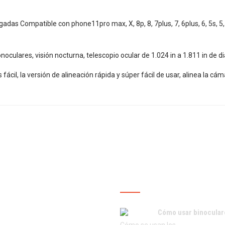
lgadas Compatible con phone11pro max, X, 8p, 8, 7plus, 7, 6plus, 6, 5s,
oculares, visión nocturna, telescopio ocular de 1.024 in a 1.811 in de d
s fácil, la versión de alineación rápida y súper fácil de usar, alinea la 
ROS SERVICIOS
ÚLTIMAS PUBLICACIO
Cómo usar binocular
Cómo se usan los…