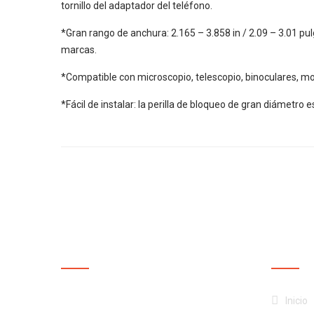
tornillo del adaptador del teléfono.
*Gran rango de anchura: 2.165 – 3.858 in / 2.09 – 3.01 pu
marcas.
*Compatible con microscopio, telescopio, binoculares, mon
*Fácil de instalar: la perilla de bloqueo de gran diámetro e
NUESTRA EMPRESA
NUEST
¡Productos de calidad al
Inicio