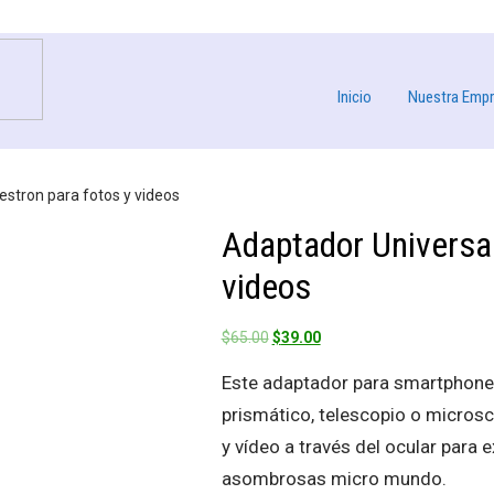
Inicio
Nuestra Emp
estron para fotos y videos
Adaptador Universal
videos
Original
Current
$
65.00
$
39.00
price
price
Este adaptador para smartphone 
was:
is:
prismático, telescopio o micros
$65.00.
$39.00.
y vídeo a través del ocular para
asombrosas micro mundo.