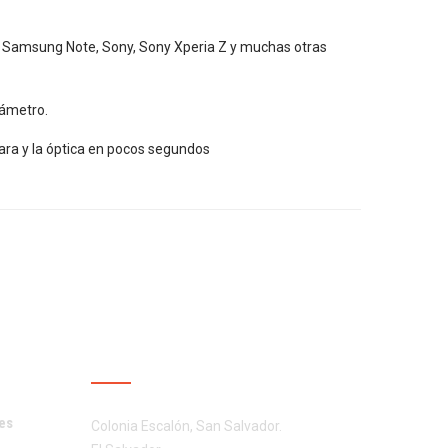
 5, Samsung Note, Sony, Sony Xperia Z y muchas otras
iámetro.
cámara y la óptica en pocos segundos
NES
CONTÁCTENOS
es
Colonia Escalón, San Salvador.