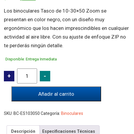
price
price
Los binoculares Tasco de 10-30×50 Zoom se
was:
is:
presentan en color negro, con un diseño muy
$199.00.
$124.00.
ergonómico que los hacen imprescindibles en cualquier
actividad al aire libre. Con su ajuste de enfoque ZIP no
te perderás ningún detalle.
Disponible: Entrega Inmediata
Tasco
+
-
10-
30x50
Añadir al carrito
Zoom
Essentials
cantidad
SKU:
BC-ES103050
Categoría:
Binoculares
Descripción
Especificaciones Técnicas