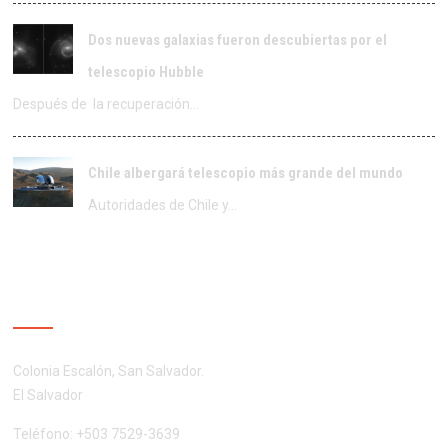
Dos nuevas galaxias fueron descubiertas por el
telescopio Hubble
Después de la recuperación…
Chile albergará telescopio más grande del mundo
Autoridades de Chile y…
CONTÁCTENOS
Colonia Escalón, San Salvador.
El Salvador
Teléfono: +503 7529-3639