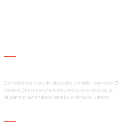
NUESTRA EMPRESA
¡Productos de calidad al mejor precio!
Somos la única tienda de telescopios con visión cósmica en El
Salvador. Ofrecemos una nueva generación de telescopios,
dirigiendo nuestra mirada hasta los confines del universo.
NUESTROS SERVICIOS