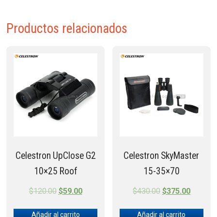
Productos relacionados
Celestron UpClose G2
Celestron SkyMaster
10×25 Roof
15-35×70
Original
Current
Original
Current
$
120.00
$
59.00
$
430.00
$
375.00
price
price
price
price
Añadir al carrito
Añadir al carrito