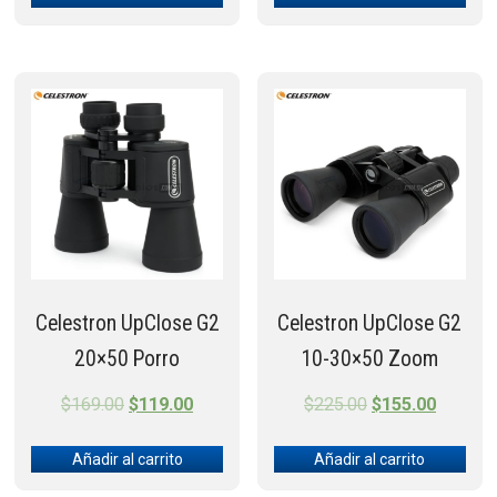
was:
is:
was:
is:
$120.00.
$59.00.
$430.00.
$375.00
Celestron UpClose G2
Celestron UpClose G2
20×50 Porro
10-30×50 Zoom
Original
Current
Original
Current
$
169.00
$
119.00
$
225.00
$
155.00
price
price
price
price
Añadir al carrito
Añadir al carrito
was:
is:
was:
is:
$169.00.
$119.00.
$225.00.
$155.00