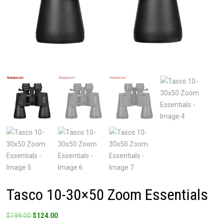
Tasco 10-30×50 Zoom Essentials
Original
Current
$
199.00
$
124.00