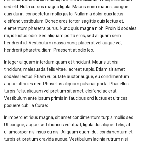
sed elit. Nulla cursus magna ligula. Mauris enim mauris, congue
quis dui in, consectetur mollis justo. Nullam a dolor quis lacus
eleifend vestibulum. Donec eros tortor, sagittis quis lectus et,
elementum pharetra purus. Nunc quis magna nibh. Proin id sodales
mi, id luctus odio. Sed aliquam porta eros, sed aliquam sem
hendrerit id. Vestibulum massa nunc, placerat vel augue vel,
hendrerit pharetra diam. Praesent at odio leo.
Integer aliquam interdum quam et tincidunt. Mauris ut nisi
tincidunt, malesuada felis vitae, laoreet turpis. Etiam sit amet
sodales lectus. Etiam vulputate auctor augue, eu condimentum
augue ultricies nec. Phasellus aliquam pulvinar porta. Phasellus
turpis felis, aliquam vel pretium sit amet, eleifend ac erat.
Vestibulum ante ipsum primis in faucibus orci luctus et ultrices
posuere cubilia Curae;
In imperdiet risus magna, sit amet condimentum turpis mollis sed.
Ut congue, augue sed rhoncus volutpat, ligula dui aliquet felis, at
ullamcorper nisl risus eu nisi. Aliquam quam dui, condimentum et
turpis et, pretium gravida augue. Vestibulum lacinia rutrum nisi