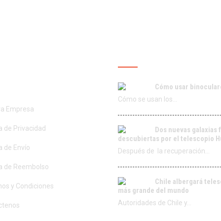
ROS SERVICIOS
ÚLTIMAS PUBLICACIO
Cómo usar binocular
Cómo se usan los…
ra Empresa
ca de Privacidad
Dos nuevas galaxias 
descubiertas por el telescopio 
ca de Envío
Después de la recuperación…
ca de Reembolso
Chile albergará tele
os y Condiciones
más grande del mundo
Autoridades de Chile y…
ctenos