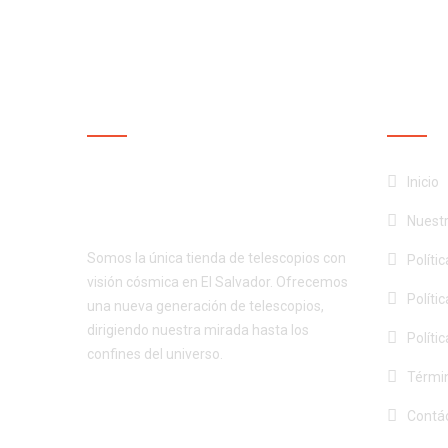
NUESTRA EMPRESA
NUEST
¡Productos de calidad al
Inicio
mejor precio!
Nuest
Somos la única tienda de telescopios con
Políti
visión cósmica en El Salvador. Ofrecemos
Políti
una nueva generación de telescopios,
dirigiendo nuestra mirada hasta los
Políti
confines del universo.
Términ
Contá