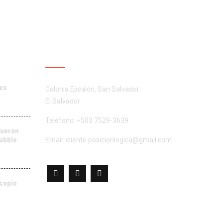
NES
CONTÁCTENOS
es
Colonia Escalón, San Salvador.
El Salvador
Teléfono: +503 7529-3639
fueron
Hubble
Email:
cliente.posicionlogica@gmail.com
scopio