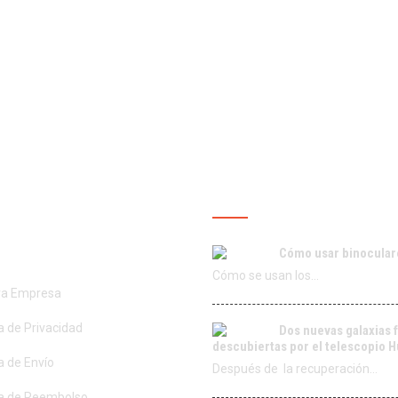
ROS SERVICIOS
ÚLTIMAS PUBLICACIO
Cómo usar binocular
Cómo se usan los…
ra Empresa
ca de Privacidad
Dos nuevas galaxias 
descubiertas por el telescopio 
ca de Envío
Después de la recuperación…
ca de Reembolso