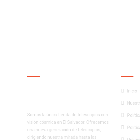
NUESTRA EMPRESA
NUEST
¡Productos de calidad al
Inicio
mejor precio!
Nuest
Somos la única tienda de telescopios con
Políti
visión cósmica en El Salvador. Ofrecemos
Políti
una nueva generación de telescopios,
dirigiendo nuestra mirada hasta los
Políti