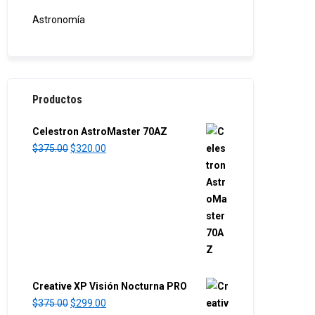
Astronomía
Productos
Celestron AstroMaster 70AZ
O
C
$
375.00
$
320.00
r
u
i
r
g
r
i
e
n
n
a
t
l
p
p
r
Creative XP Visión Nocturna PRO
r
i
O
C
$
375.00
$
299.00