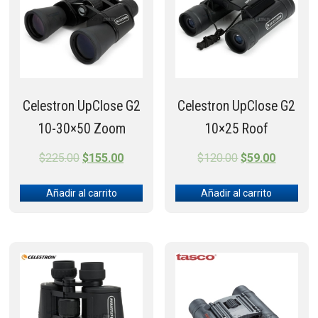
Celestron UpClose G2
Celestron UpClose G2
10-30×50 Zoom
10×25 Roof
Original
Current
Original
Current
$
225.00
$
155.00
$
120.00
$
59.00
price
price
price
price
Añadir al carrito
Añadir al carrito
was:
is:
was:
is:
$225.00.
$155.00.
$120.00.
$59.00.