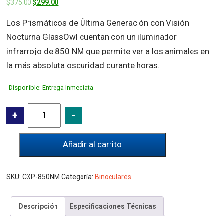
Original
Current
$
375.00
$
299.00
price
price
Los Prismáticos de Última Generación con Visión
was:
is:
Nocturna GlassOwl cuentan con un iluminador
$375.00.
$299.00.
infrarrojo de 850 NM que permite ver a los animales en
la más absoluta oscuridad durante horas.
Disponible: Entrega Inmediata
Creative
+
-
XP
Visión
Añadir al carrito
Nocturna
PRO
cantidad
SKU:
CXP-850NM
Categoría:
Binoculares
Descripción
Especificaciones Técnicas