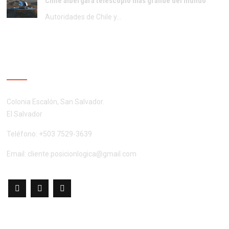
Chile albergará telescopio más grande del mundo
Autoridades de Chile y…
CONTÁCTENOS
Colonia Escalón, San Salvador.
El Salvador
Teléfono: +503 7529-3639
Email:
cliente.posicionlogica@gmail.com