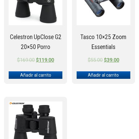
Celestron UpClose G2
Tasco 10×25 Zoom
20×50 Porro
Essentials
Original
Current
Original
Current
$
169.00
$
119.00
$
55.00
$
39.00
price
price
price
price
Añadir al carrito
Añadir al carrito
was:
is:
was:
is:
$169.00.
$119.00.
$55.00.
$39.00.