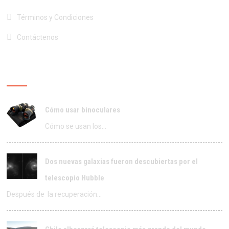
Términos y Condiciones
Contáctenos
ÚLTIMAS PUBLICACIONES
Cómo usar binoculares
Cómo se usan los…
Dos nuevas galaxias fueron descubiertas por el
telescopio Hubble
Después de la recuperación…