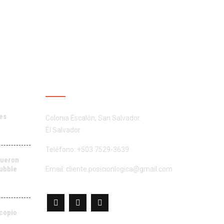
NES
CONTÁCTENOS
es
Colonia Escalón, San Salvador.
El Salvador
Teléfono: +503 7529-3639
fueron
Hubble
Email:
cliente.posicionlogica@gmail.com
scopio