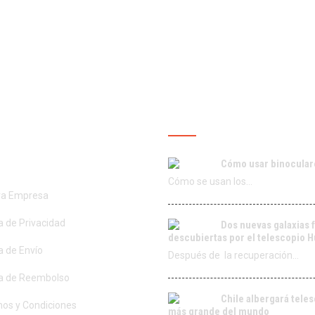
ROS SERVICIOS
ÚLTIMAS PUBLICACIO
Cómo usar binocular
Cómo se usan los…
ra Empresa
ca de Privacidad
Dos nuevas galaxias 
descubiertas por el telescopio 
ca de Envío
Después de la recuperación…
ca de Reembolso
Chile albergará tele
os y Condiciones
más grande del mundo