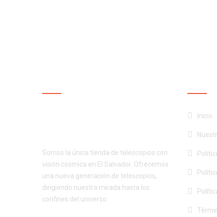
NUESTRA EMPRESA
NUEST
¡Productos de calidad al
Inicio
mejor precio!
Nuest
Somos la única tienda de telescopios con
Políti
visión cósmica en El Salvador. Ofrecemos
Políti
una nueva generación de telescopios,
dirigiendo nuestra mirada hasta los
Políti
confines del universo.
Términ