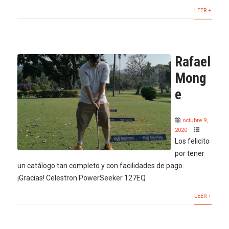
LEER +
Rafael
Mong
e
octubre 9,
2020
Los felicito
por tener
un catálogo tan completo y con facilidades de pago.
¡Gracias! Celestron PowerSeeker 127EQ
LEER +