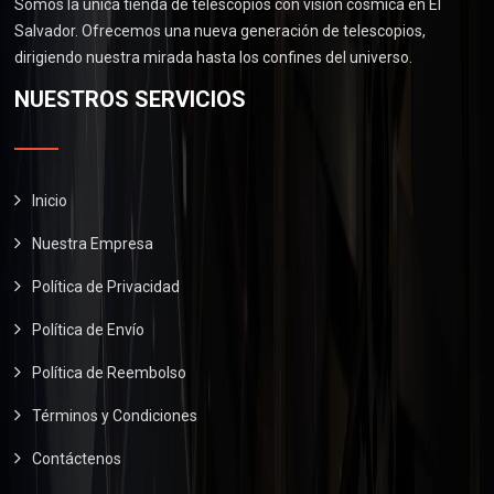
Somos la única tienda de telescopios con visión cósmica en El
0
0
.
:
2
Salvador. Ofrecemos una nueva generación de telescopios,
.
0
0
$
6
dirigiendo nuestra mirada hasta los confines del universo.
.
0
2
0
NUESTROS SERVICIOS
0
.
9
.
0
0
0
.
.
0
0
.
Inicio
0
.
Nuestra Empresa
Política de Privacidad
Política de Envío
Política de Reembolso
Términos y Condiciones
Contáctenos