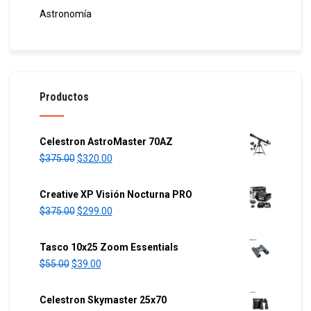
Astronomía
Productos
Celestron AstroMaster 70AZ
O
C
$
375.00
$
320.00
r
u
i
r
Creative XP Visión Nocturna PRO
g
r
O
C
$
375.00
$
299.00
i
e
r
u
n
n
i
r
Tasco 10x25 Zoom Essentials
a
t
g
r
O
C
$
55.00
$
39.00
l
p
i
e
r
u
p
r
n
n
i
r
Celestron Skymaster 25x70
r
i
a
t