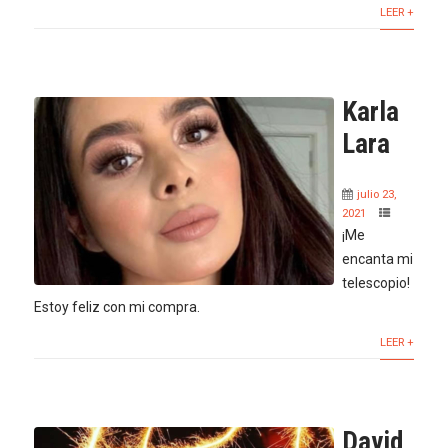
LEER +
Karla
Lara
julio 23,
2021
¡Me
encanta mi
telescopio!
Estoy feliz con mi compra.
LEER +
David