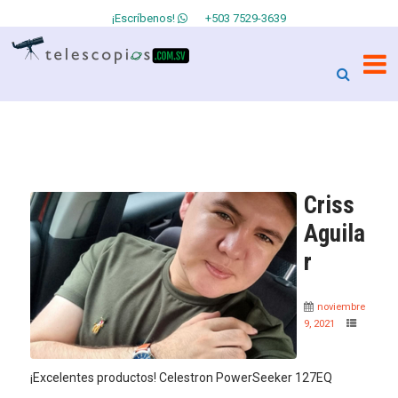
¡Escríbenos!
+503 7529-3639
Criss
Aguila
r
noviembre
9, 2021
¡Excelentes productos! Celestron PowerSeeker 127EQ