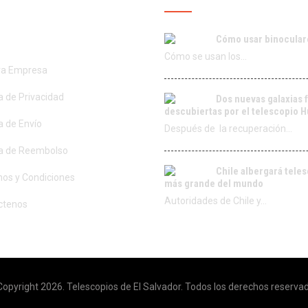
Cómo usar binocular
Cómo se usan los…
ra Empresa
ca de Privacidad
Dos nuevas galaxias 
descubiertas por el telescopio 
ca de Envío
Después de la recuperación…
ca de Reembolso
Chile albergará tele
os y Condiciones
más grande del mundo
Autoridades de Chile y…
ctenos
opyright 2026. Telescopios de El Salvador. Todos los derechos reserva