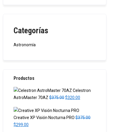
Categorías
Astronomía
Productos
Celestron
O
C
AstroMaster 70AZ
$
375.00
$
320.00
r
u
i
r
Creative XP Visión Nocturna PRO
$
375.00
g
r
O
C
$
299.00
i
e
r
u