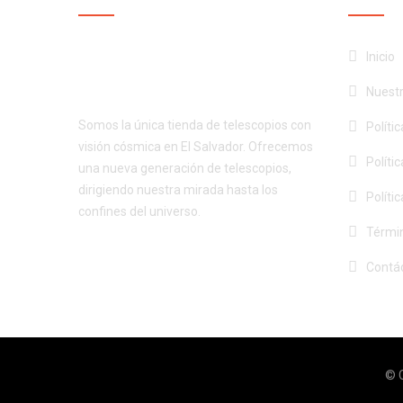
¡Productos de calidad al
Inicio
mejor precio!
Nuest
Somos la única tienda de telescopios con
Políti
visión cósmica en El Salvador. Ofrecemos
Políti
una nueva generación de telescopios,
dirigiendo nuestra mirada hasta los
Políti
confines del universo.
Términ
Contá
© C