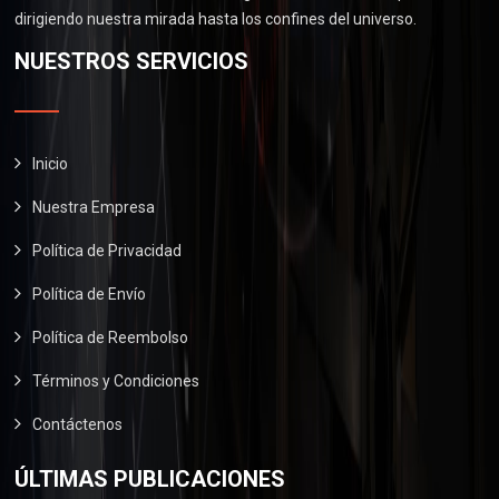
.
0
0
dirigiendo nuestra mirada hasta los confines del universo.
$
6
.
0
2
0
NUESTROS SERVICIOS
0
.
9
.
0
0
0
.
.
0
0
.
Inicio
0
Nuestra Empresa
.
Política de Privacidad
Política de Envío
Política de Reembolso
Términos y Condiciones
Contáctenos
ÚLTIMAS PUBLICACIONES