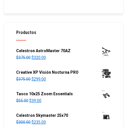
Productos
Celestron AstroMaster 70AZ
O
C
$
375.00
$
320.00
r
u
i
r
Creative XP Visión Nocturna PRO
g
r
O
C
$
375.00
$
299.00
i
e
r
u
n
n
i
r
Tasco 10x25 Zoom Essentials
a
t
g
r
O
C
$
55.00
$
39.00
l
p
i
e
r
u
p
r
n
n
i
r
Celestron Skymaster 25x70
r
i
a
t
g
r
O
C
$
300.00
$
235.00
i
c
l
p