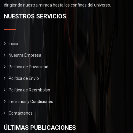
.
0
0
dirigiendo nuestra mirada hasta los confines del universo.
$
6
.
0
2
0
NUESTROS SERVICIOS
0
.
9
.
0
0
0
.
.
0
0
.
Inicio
0
Nuestra Empresa
.
Política de Privacidad
Política de Envío
Política de Reembolso
Términos y Condiciones
Contáctenos
ÚLTIMAS PUBLICACIONES