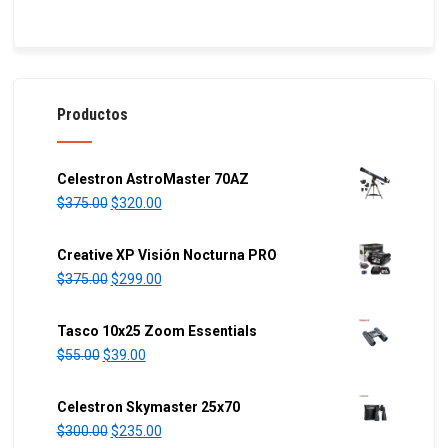
Productos
Celestron AstroMaster 70AZ
O
C
$
375.00
$
320.00
r
u
i
r
Creative XP Visión Nocturna PRO
g
r
O
C
$
375.00
$
299.00
i
e
r
u
n
n
i
r
Tasco 10x25 Zoom Essentials
a
t
g
r
O
C
$
55.00
$
39.00
l
p
i
e
r
u
p
r
n
n
i
r
Celestron Skymaster 25x70
r
i
a
t
g
r
O
C
$
300.00
$
235.00
i
c
l
p