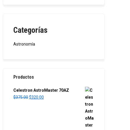
Categorías
Astronomía
Productos
Celestron AstroMaster 70AZ
O
C
$
375.00
$
320.00
r
u
i
r
g
r
i
e