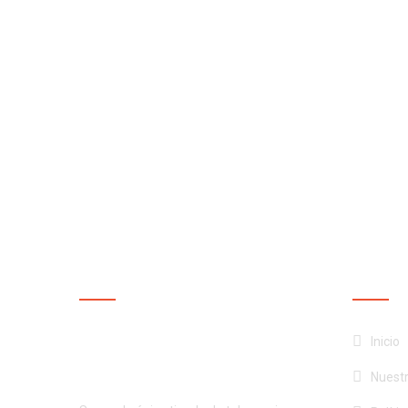
NUESTRA EMPRESA
NUEST
¡Productos de calidad al
Inicio
mejor precio!
Nuest