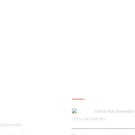
ROS SERVICIOS
ÚLTIMAS PUBLICACIO
Cómo usar binocular
Cómo se usan los…
ra Empresa