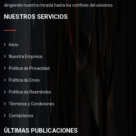
.
0
0
dirigiendo nuestra mirada hasta los confines del universo.
$
6
.
0
2
0
NUESTROS SERVICIOS
0
.
9
.
0
0
0
.
.
0
0
.
Inicio
0
Nuestra Empresa
.
Política de Privacidad
Política de Envío
Política de Reembolso
Términos y Condiciones
Contáctenos
ÚLTIMAS PUBLICACIONES