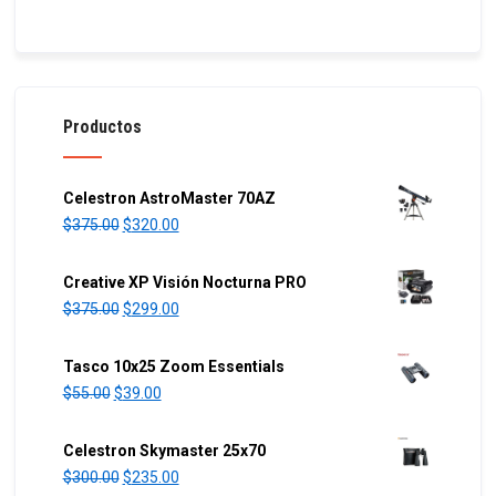
Productos
Celestron AstroMaster 70AZ
O
C
$
375.00
$
320.00
r
u
i
r
Creative XP Visión Nocturna PRO
g
r
O
C
$
375.00
$
299.00
i
e
r
u
n
n
i
r
Tasco 10x25 Zoom Essentials
a
t
g
r
O
C
$
55.00
$
39.00
l
p
i
e
r
u
p
r
n
n
i
r
Celestron Skymaster 25x70
r
i
a
t
g
r
O
C
$
300.00
$
235.00
i
c
l
p