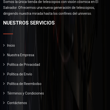
3
5
Somos la única tienda de telescopios con visión cósmica en El
s
$
0
0
.
Salvador. Ofrecemos una nueva generación de telescopios,
:
2
.
0
0
dirigiendo nuestra mirada hasta los confines del universo.
$
6
.
0
2
0
NUESTROS SERVICIOS
0
.
9
.
0
0
0
.
.
0
0
.
Inicio
0
Nuestra Empresa
.
Política de Privacidad
Política de Envío
Política de Reembolso
Términos y Condiciones
Contáctenos