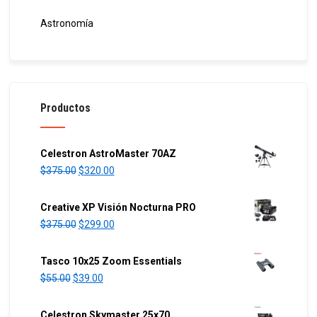
Astronomía
Productos
Celestron AstroMaster 70AZ
O
C
$
375.00
$
320.00
r
u
i
r
Creative XP Visión Nocturna PRO
g
r
O
C
$
375.00
$
299.00
i
e
r
u
n
n
i
r
Tasco 10x25 Zoom Essentials
a
t
g
r
O
C
$
55.00
$
39.00
l
p
i
e
r
u
p
r
n
n
i
r
Celestron Skymaster 25x70