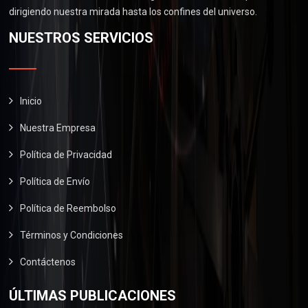
.
0
0
dirigiendo nuestra mirada hasta los confines del universo.
$
6
.
0
2
0
NUESTROS SERVICIOS
0
.
9
.
0
0
0
.
.
0
0
.
Inicio
0
Nuestra Empresa
.
Política de Privacidad
Política de Envío
Política de Reembolso
Términos y Condiciones
Contáctenos
ÚLTIMAS PUBLICACIONES