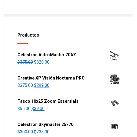
Productos
Celestron AstroMaster 70AZ
O
C
$
375.00
$
320.00
r
u
i
r
Creative XP Visión Nocturna PRO
g
r
O
C
$
375.00
$
299.00
i
e
r
u
n
n
i
r
Tasco 10x25 Zoom Essentials
a
t
g
r
O
C
$
55.00
$
39.00
l
p
i
e
r
u
p
r
n
n
i
r
Celestron Skymaster 25x70
r
i
a
t
g
r
O
C
$
300.00
$
235.00
i
c
l
p