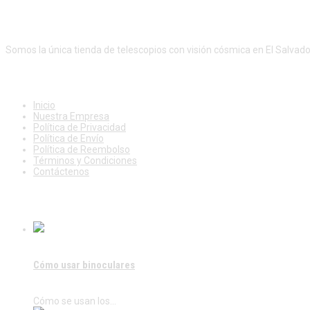
c
e
0
0
e
i
¡Productos de calidad al mejor precio!
.
0
w
s
0
.
a
:
0
s
$
Somos la única tienda de telescopios con visión cósmica en El Salvado
.
:
2
$
6
NUESTROS SERVICIOS
2
0
9
.
0
0
Inicio
.
0
Nuestra Empresa
0
.
Política de Privacidad
0
Política de Envío
.
Política de Reembolso
Términos y Condiciones
Contáctenos
ÚLTIMAS PUBLICACIONES
Cómo usar binoculares
Cómo se usan los…