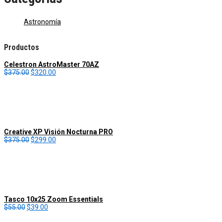
Astronomía
Productos
Celestron AstroMaster 70AZ
O
C
$
375.00
$
320.00
r
u
i
r
g
r
i
e
n
n
a
t
l
p
Creative XP Visión Nocturna PRO
p
r
O
C
$
375.00
$
299.00
r
i
r
u
i
c
i
r
c
e
g
r
e
i
i
e
w
s
n
n
a
:
a
t
s
$
l
p
:
3
Tasco 10x25 Zoom Essentials
p
r
O
$
C
2
$
55.00
$
39.00
r
i
r
3
u
0
i
c