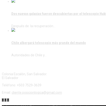
Dos nuevas galaxias fueron descubiertas por el telescopio Hub
Después de la recuperación…
Chile albergará telescopio más grande del mundo
Autoridades de Chile y…
CONTÁCTENOS
Colonia Escalón, San Salvador.
El Salvador
Teléfono: +503 7529-3639
Email:
cliente.posicionlogica@gmail.com