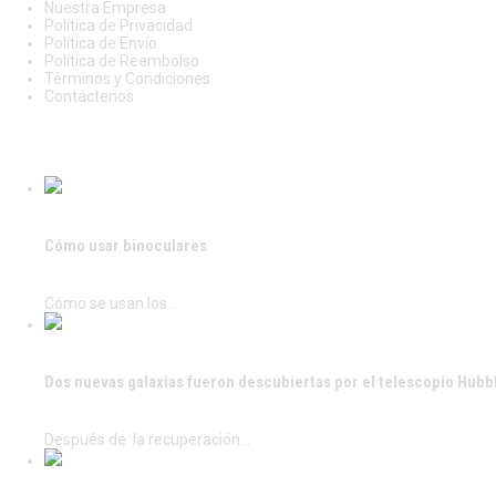
$
Nuestra Empresa
2
Política de Privacidad
9
Política de Envío
0
Política de Reembolso
.
Términos y Condiciones
0
Contáctenos
0
.
ÚLTIMAS PUBLICACIONES
Cómo usar binoculares
Cómo se usan los…
Dos nuevas galaxias fueron descubiertas por el telescopio Hubb
Después de la recuperación…