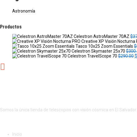
Astronomía
Productos
Celestron AstroMaster 70AZ
$
3
Creative XP Visión Nocturna
Tasco 10x25 Zoom Essentials
$
Celestron Skymaster 25x70
$
300
Celestron TravelScope 70
$
290.00
$
r
i
g
i
NUESTRA EMPRESA
n
a
l
¡Productos de calidad al mejor precio!
p
r
i
c
Somos la única tienda de telescopios con visión cósmica en El Salvador
e
NUESTROS SERVICIOS
a
s
:
Inicio