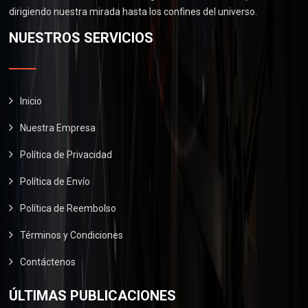
.
0
0
dirigiendo nuestra mirada hasta los confines del universo.
$
6
.
0
2
0
NUESTROS SERVICIOS
0
.
9
.
0
0
0
.
.
0
0
.
Inicio
0
Nuestra Empresa
.
Política de Privacidad
Política de Envío
Política de Reembolso
Términos y Condiciones
Contáctenos
ÚLTIMAS PUBLICACIONES