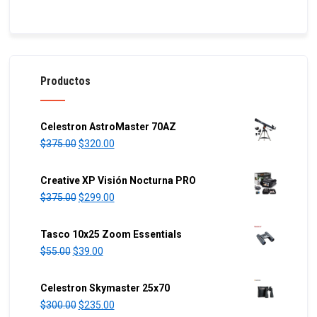
Productos
Celestron AstroMaster 70AZ
O
C
$
375.00
$
320.00
r
u
i
r
Creative XP Visión Nocturna PRO
g
r
O
C
$
375.00
$
299.00
i
e
r
u
n
n
i
r
Tasco 10x25 Zoom Essentials
a
t
g
r
O
C
$
55.00
$
39.00
l
p
i
e
r
u
p
r
n
n
i
r
Celestron Skymaster 25x70
r
i
a
t
g
r
O
C
$
300.00
$
235.00
i
c
l
p