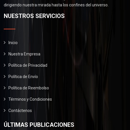
.
0
0
dirigiendo nuestra mirada hasta los confines del universo.
$
6
.
0
2
0
NUESTROS SERVICIOS
0
.
9
.
0
0
0
.
.
0
0
.
Inicio
0
Nuestra Empresa
.
Política de Privacidad
Política de Envío
Política de Reembolso
Términos y Condiciones
Contáctenos
ÚLTIMAS PUBLICACIONES