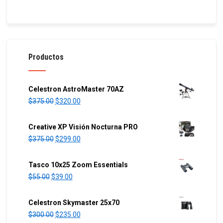
Productos
Celestron AstroMaster 70AZ
O
C
$
375.00
$
320.00
r
u
i
r
Creative XP Visión Nocturna PRO
g
r
O
C
$
375.00
$
299.00
i
e
r
u
n
n
i
r
Tasco 10x25 Zoom Essentials
a
t
g
r
O
C
$
55.00
$
39.00
l
p
i
e
r
u
p
r
n
n
i
r
Celestron Skymaster 25x70
r
i
a
t
g
r
O
C
$
300.00
$
235.00
i
c
l
p