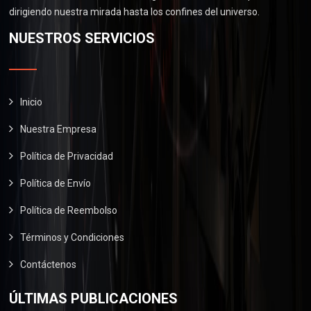
.
0
0
dirigiendo nuestra mirada hasta los confines del universo.
$
6
.
0
2
0
NUESTROS SERVICIOS
0
.
9
.
0
0
0
.
.
0
0
.
Inicio
0
Nuestra Empresa
.
Política de Privacidad
Política de Envío
Política de Reembolso
Términos y Condiciones
Contáctenos
ÚLTIMAS PUBLICACIONES