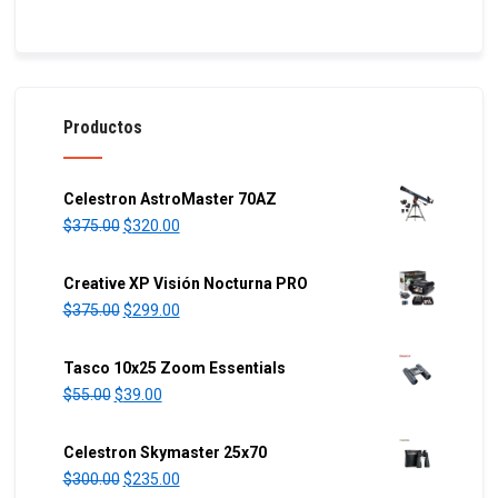
Productos
Celestron AstroMaster 70AZ
O
C
$
375.00
$
320.00
r
u
i
r
Creative XP Visión Nocturna PRO
g
r
O
C
$
375.00
$
299.00
i
e
r
u
n
n
i
r
Tasco 10x25 Zoom Essentials
a
t
g
r
O
C
$
55.00
$
39.00
l
p
i
e
r
u
p
r
n
n
i
r
Celestron Skymaster 25x70
r
i
a
t
g
r
O
C
$
300.00
$
235.00
i
c
l
p