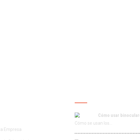
ROS SERVICIOS
ÚLTIMAS PUBLICACIO
Cómo usar binocular
Cómo se usan los…
ra Empresa