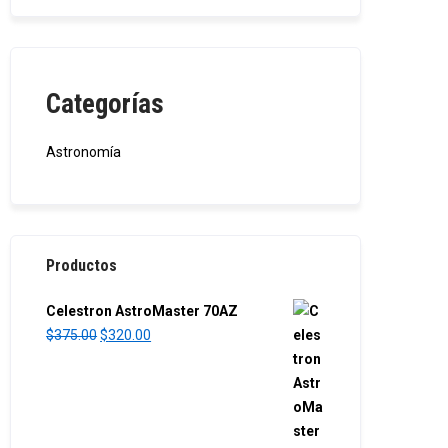
Categorías
Astronomía
Productos
Celestron AstroMaster 70AZ
O
C
$
375.00
$
320.00
r
u
i
r
g
r
i
e