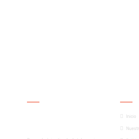
NUESTRA EMPRESA
NUEST
¡Productos de calidad al
Inicio
mejor precio!
Nuest