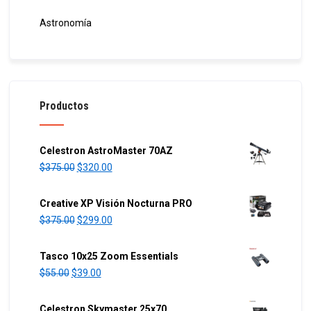
Astronomía
Productos
Celestron AstroMaster 70AZ
O
C
$
375.00
$
320.00
r
u
i
r
Creative XP Visión Nocturna PRO
g
r
O
C
$
375.00
$
299.00
i
e
r
u
n
n
i
r
Tasco 10x25 Zoom Essentials
a
t
g
r
O
C
$
55.00
$
39.00
l
p
i
e
r
u
p
r
n
n
i
r
Celestron Skymaster 25x70