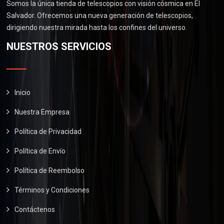
3
5
Somos la única tienda de telescopios con visión cósmica en El
s
$
0
0
.
Salvador. Ofrecemos una nueva generación de telescopios,
:
2
.
0
0
dirigiendo nuestra mirada hasta los confines del universo.
$
6
.
0
2
0
NUESTROS SERVICIOS
0
.
9
.
0
0
0
.
.
0
0
.
Inicio
0
Nuestra Empresa
.
Política de Privacidad
Política de Envío
Política de Reembolso
Términos y Condiciones
Contáctenos