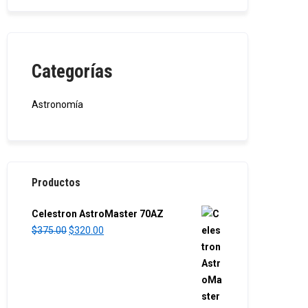
Categorías
Astronomía
Productos
Celestron AstroMaster 70AZ
O
C
$
375.00
$
320.00
r
u
i
r
g
r
i
e