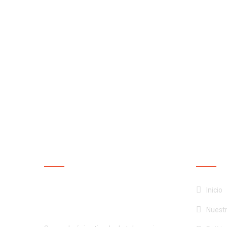
NUESTRA EMPRESA
NUEST
¡Productos de calidad al
Inicio
mejor precio!
Nuest