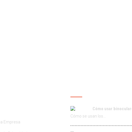
ROS SERVICIOS
ÚLTIMAS PUBLICACIO
Cómo usar binocular
Cómo se usan los…
ra Empresa