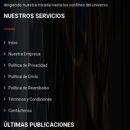
.
0
0
dirigiendo nuestra mirada hasta los confines del universo.
$
6
.
0
2
0
NUESTROS SERVICIOS
0
.
9
.
0
0
0
.
.
0
0
.
Inicio
0
Nuestra Empresa
.
Política de Privacidad
Política de Envío
Política de Reembolso
Términos y Condiciones
Contáctenos
ÚLTIMAS PUBLICACIONES