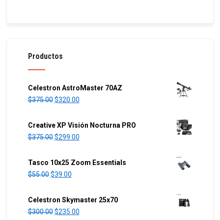
Productos
Celestron AstroMaster 70AZ
O
C
$
375.00
$
320.00
r
u
i
r
Creative XP Visión Nocturna PRO
g
r
O
C
$
375.00
$
299.00
i
e
r
u
n
n
i
r
Tasco 10x25 Zoom Essentials
a
t
g
r
O
C
$
55.00
$
39.00
l
p
i
e
r
u
p
r
n
n
i
r
Celestron Skymaster 25x70
r
i
a
t
g
r
O
C
$
300.00
$
235.00
i
c
l
p