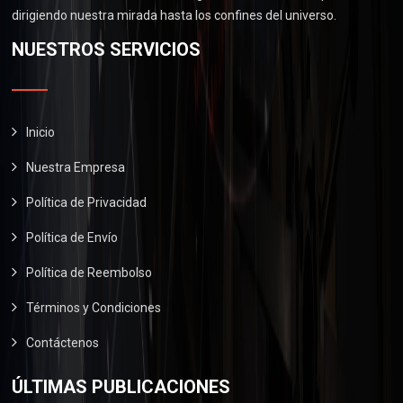
.
0
0
dirigiendo nuestra mirada hasta los confines del universo.
$
6
.
0
2
0
NUESTROS SERVICIOS
0
.
9
.
0
0
0
.
.
0
0
.
Inicio
0
Nuestra Empresa
.
Política de Privacidad
Política de Envío
Política de Reembolso
Términos y Condiciones
Contáctenos
ÚLTIMAS PUBLICACIONES