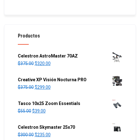
Productos
Celestron AstroMaster 70AZ
O
C
$
375.00
$
320.00
r
u
i
r
Creative XP Visión Nocturna PRO
g
r
O
C
$
375.00
$
299.00
i
e
r
u
n
n
i
r
Tasco 10x25 Zoom Essentials
a
t
g
r
O
C
$
55.00
$
39.00
l
p
i
e
r
u
p
r
n
n
i
r
Celestron Skymaster 25x70
r
i
a
t
g
r
O
C
$
300.00
$
235.00
i
c
l
p