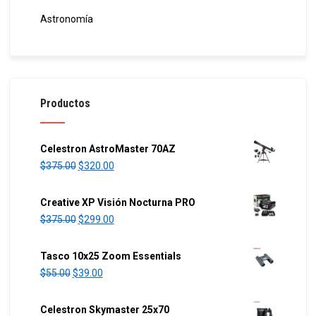
Astronomía
Productos
Celestron AstroMaster 70AZ
O
C
$
375.00
$
320.00
r
u
i
r
Creative XP Visión Nocturna PRO
g
r
O
C
$
375.00
$
299.00
i
e
r
u
n
n
i
r
Tasco 10x25 Zoom Essentials
a
t
g
r
O
C
$
55.00
$
39.00
l
p
i
e
r
u
p
r
n
n
i
r
Celestron Skymaster 25x70