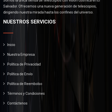
Somos la única tienda de telescopios con visión cósmica en El
s
$
0
0
.
Salvador. Ofrecemos una nueva generación de telescopios,
:
2
.
0
0
dirigiendo nuestra mirada hasta los confines del universo.
$
6
.
0
2
0
NUESTROS SERVICIOS
0
.
9
.
0
0
0
.
.
0
0
.
Inicio
0
Nuestra Empresa
.
Política de Privacidad
Política de Envío
Política de Reembolso
Términos y Condiciones
Contáctenos