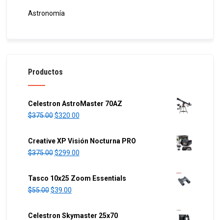
Astronomía
Productos
Celestron AstroMaster 70AZ
O
C
$
375.00
$
320.00
r
u
i
r
Creative XP Visión Nocturna PRO
g
r
O
C
$
375.00
$
299.00
i
e
r
u
n
n
i
r
Tasco 10x25 Zoom Essentials
a
t
g
r
O
C
$
55.00
$
39.00
l
p
i
e
r
u
p
r
n
n
i
r
Celestron Skymaster 25x70