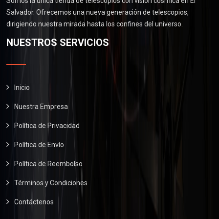
Somos la única tienda de telescopios con visión cósmica en El
s
$
0
0
.
Salvador. Ofrecemos una nueva generación de telescopios,
:
2
.
0
0
dirigiendo nuestra mirada hasta los confines del universo.
$
6
.
0
2
0
NUESTROS SERVICIOS
0
.
9
.
0
0
0
.
.
0
0
.
Inicio
0
Nuestra Empresa
.
Política de Privacidad
Política de Envío
Política de Reembolso
Términos y Condiciones
Contáctenos