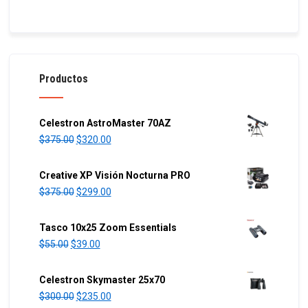
Productos
Celestron AstroMaster 70AZ
O
C
$
375.00
$
320.00
r
u
i
r
Creative XP Visión Nocturna PRO
g
r
O
C
$
375.00
$
299.00
i
e
r
u
n
n
i
r
Tasco 10x25 Zoom Essentials
a
t
g
r
O
C
$
55.00
$
39.00
l
p
i
e
r
u
p
r
n
n
i
r
Celestron Skymaster 25x70
r
i
a
t
g
r
O
C
$
300.00
$
235.00
i
c
l
p