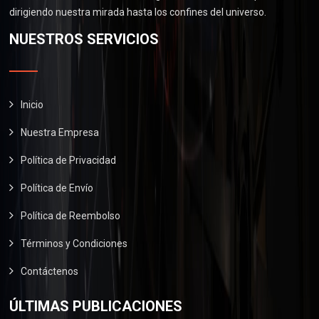
.
0
0
dirigiendo nuestra mirada hasta los confines del universo.
$
6
.
0
2
0
NUESTROS SERVICIOS
0
.
9
.
0
0
0
.
.
0
0
.
Inicio
0
Nuestra Empresa
.
Política de Privacidad
Política de Envío
Política de Reembolso
Términos y Condiciones
Contáctenos
ÚLTIMAS PUBLICACIONES