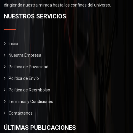
.
0
0
dirigiendo nuestra mirada hasta los confines del universo.
$
6
.
0
2
0
NUESTROS SERVICIOS
0
.
9
.
0
0
0
.
.
0
0
.
Inicio
0
Nuestra Empresa
.
Política de Privacidad
Política de Envío
Política de Reembolso
Términos y Condiciones
Contáctenos
ÚLTIMAS PUBLICACIONES