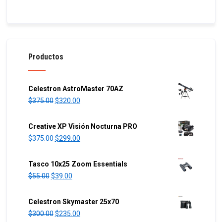
Productos
Celestron AstroMaster 70AZ
O
C
$
375.00
$
320.00
r
u
i
r
Creative XP Visión Nocturna PRO
g
r
O
C
$
375.00
$
299.00
i
e
r
u
n
n
i
r
Tasco 10x25 Zoom Essentials
a
t
g
r
O
C
$
55.00
$
39.00
l
p
i
e
r
u
p
r
n
n
i
r
Celestron Skymaster 25x70
r
i
a
t
g
r
O
C
$
300.00
$
235.00
i
c
l
p