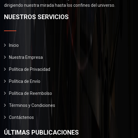
.
0
0
dirigiendo nuestra mirada hasta los confines del universo.
$
6
.
0
2
0
NUESTROS SERVICIOS
0
.
9
.
0
0
0
.
.
0
0
.
Inicio
0
Nuestra Empresa
.
Política de Privacidad
Política de Envío
Política de Reembolso
Términos y Condiciones
Contáctenos
ÚLTIMAS PUBLICACIONES