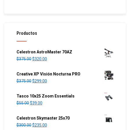
Productos
Celestron AstroMaster 70AZ
O
C
$
375.00
$
320.00
r
u
i
r
Creative XP Visión Nocturna PRO
g
r
O
C
$
375.00
$
299.00
i
e
r
u
n
n
i
r
Tasco 10x25 Zoom Essentials
a
t
g
r
O
C
$
55.00
$
39.00
l
p
i
e
r
u
p
r
n
n
i
r
Celestron Skymaster 25x70
r
i
a
t
g
r
O
C
$
300.00
$
235.00
i
c
l
p