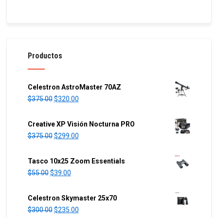
Productos
Celestron AstroMaster 70AZ
O
C
$
375.00
$
320.00
r
u
i
r
Creative XP Visión Nocturna PRO
g
r
O
C
$
375.00
$
299.00
i
e
r
u
n
n
i
r
Tasco 10x25 Zoom Essentials
a
t
g
r
O
C
$
55.00
$
39.00
l
p
i
e
r
u
p
r
n
n
i
r
Celestron Skymaster 25x70
r
i
a
t
g
r
O
C
$
300.00
$
235.00
i
c
l
p