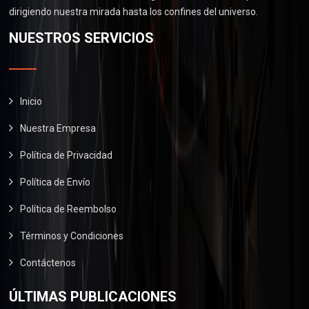
.
0
0
dirigiendo nuestra mirada hasta los confines del universo.
$
6
.
0
2
0
NUESTROS SERVICIOS
0
.
9
.
0
0
0
.
.
0
0
.
Inicio
0
Nuestra Empresa
.
Política de Privacidad
Política de Envío
Política de Reembolso
Términos y Condiciones
Contáctenos
ÚLTIMAS PUBLICACIONES