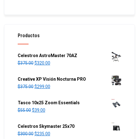
Productos
Celestron AstroMaster 70AZ
O
C
$
375.00
$
320.00
r
u
i
r
Creative XP Visión Nocturna PRO
g
r
O
C
$
375.00
$
299.00
i
e
r
u
n
n
i
r
Tasco 10x25 Zoom Essentials
a
t
g
r
O
C
$
55.00
$
39.00
l
p
i
e
r
u
p
r
n
n
i
r
Celestron Skymaster 25x70
r
i
a
t
g
r
O
C
$
300.00
$
235.00
i
c
l
p