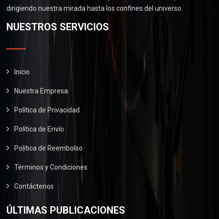
.
0
0
dirigiendo nuestra mirada hasta los confines del universo.
$
6
.
0
2
0
NUESTROS SERVICIOS
0
.
9
.
0
0
0
.
.
0
0
.
Inicio
0
Nuestra Empresa
.
Política de Privacidad
Política de Envío
Política de Reembolso
Términos y Condiciones
Contáctenos
ÚLTIMAS PUBLICACIONES