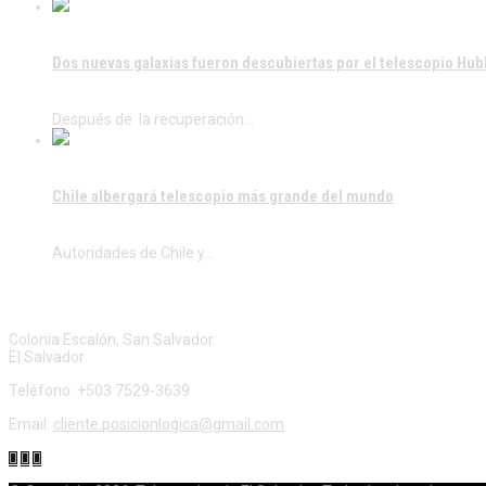
Dos nuevas galaxias fueron descubiertas por el telescopio Hub
Después de la recuperación…
Chile albergará telescopio más grande del mundo
Autoridades de Chile y…
CONTÁCTENOS
Colonia Escalón, San Salvador.
El Salvador
Teléfono: +503 7529-3639
Email:
cliente.posicionlogica@gmail.com