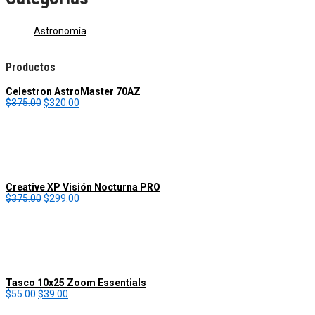
Astronomía
Productos
Celestron AstroMaster 70AZ
O
C
$
375.00
$
320.00
r
u
i
r
g
r
i
e
n
n
a
t
l
p
Creative XP Visión Nocturna PRO
p
r
O
C
$
375.00
$
299.00
r
i
r
u
i
c
i
r
c
e
g
r
e
i
i
e
w
s
n
n
a
:
a
t
s
$
l
p
:
3
Tasco 10x25 Zoom Essentials
p
r
O
$
C
2
$
55.00
$
39.00
r
i
r
3
u
0
i
c