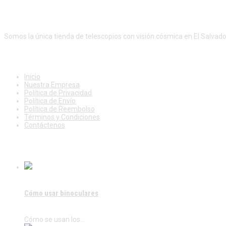
c
e
0
0
e
i
¡Productos de calidad al mejor precio!
.
0
w
s
0
.
a
:
0
s
$
Somos la única tienda de telescopios con visión cósmica en El Salvado
.
:
2
$
6
NUESTROS SERVICIOS
2
0
9
.
0
0
Inicio
.
0
Nuestra Empresa
0
.
Política de Privacidad
0
Política de Envío
.
Política de Reembolso
Términos y Condiciones
Contáctenos
ÚLTIMAS PUBLICACIONES
Cómo usar binoculares
Cómo se usan los…