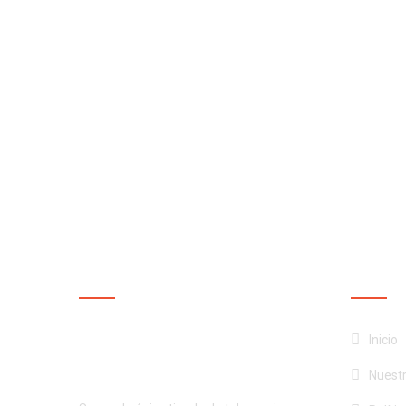
NUESTRA EMPRESA
NUEST
¡Productos de calidad al
Inicio
mejor precio!
Nuest