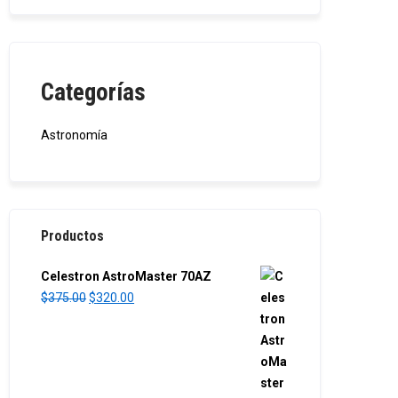
Categorías
Astronomía
Productos
Celestron AstroMaster 70AZ
O
C
$
375.00
$
320.00
r
u
i
r
g
r
i
e