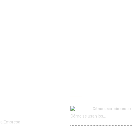
ROS SERVICIOS
ÚLTIMAS PUBLICACIO
Cómo usar binocular
Cómo se usan los…
ra Empresa