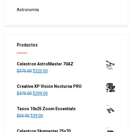
Astronomía
Productos
Celestron AstroMaster 70AZ
O
C
$
375.00
$
320.00
r
u
i
r
Creative XP Visión Nocturna PRO
g
r
O
C
$
375.00
$
299.00
i
e
r
u
n
n
i
r
Tasco 10x25 Zoom Essentials
a
t
g
r
O
C
$
55.00
$
39.00
l
p
i
e
r
u
p
r
n
n
i
r
Celestron Skymaster 25x70