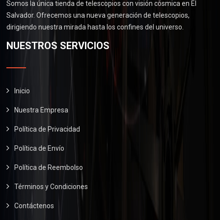
3
5
Somos la única tienda de telescopios con visión cósmica en El
s
$
0
0
.
Salvador. Ofrecemos una nueva generación de telescopios,
:
2
.
0
0
dirigiendo nuestra mirada hasta los confines del universo.
$
6
.
0
2
0
NUESTROS SERVICIOS
0
.
9
.
0
0
0
.
.
0
0
.
Inicio
0
Nuestra Empresa
.
Política de Privacidad
Política de Envío
Política de Reembolso
Términos y Condiciones
Contáctenos