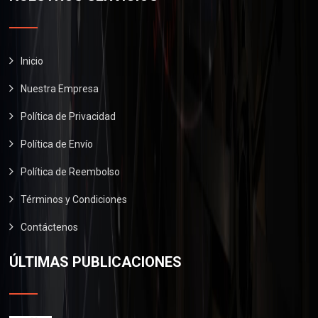
0
.
9
.
0
0
0
.
.
0
0
.
Inicio
0
Nuestra Empresa
.
Política de Privacidad
Política de Envío
Política de Reembolso
Términos y Condiciones
Contáctenos
ÚLTIMAS PUBLICACIONES